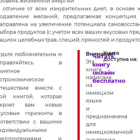
ровень жизненной энергии.
 отличие от всех изнурительных диет, в основе 
одавление желаний, предлагаемая концепция 
аправлена на увеличение потенциала самовосстан
ыбора продуктов (с учетом всех ваших вкусовых пре
ацион целебных трав, специй, пряностей и продукто
Книга
Внимание!
удьте любознательны и
Читать
доступна на:
Эта
тправляйтесь в
книгу
книга
риятное
онлайн
написана
астрономическое
бесплатно
на
утешествие вместе с
немецком
той книгой, которая
языке
ткроет вам новые
и
кусовые горизонты в
предназначена
оответствии с вашими
для
ндивидуальными
немецкоязычной
редпочтениями и
аудитории.