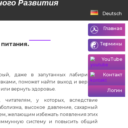
ого Развития​
Deutsch
Главная
 питания.
Термины
YouTube
рый, даже в запутанных лабиринтах
Контакт
вками, поможет найти выход и верный
 или вернуть здоровье.
Логин
 читателям, у которых, вследствие
болизма, высокое давление, сахарный
всем, желающим избежать появления этих
 иммунную систему и повысить общий