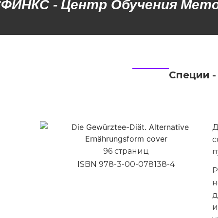
ИНКС - Центр Обучения Метод
Специи -
Д
с
96 страниц
п
ISBN 978-3-00-078138-4
Р
н
д
и