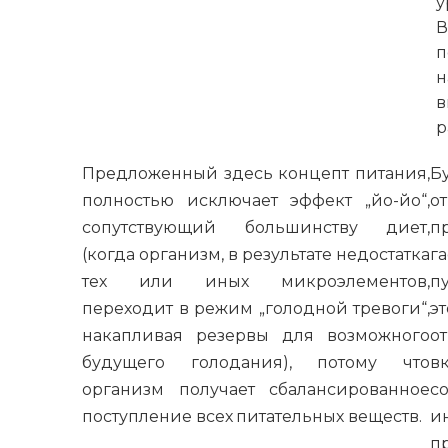
у
В
п
н
в
р
Предложенный здесь концепт питания,
Б
полностью исключает эффект „йо-йо“,
о
сопутствующий большинству диет,
п
(когда организм, в результате недостатка
г
тех или иных микроэлементов,
п
переходит в режим „голодной тревоги“,
э
накапливая резервы для возможного
о
будущего голодания), потому что
в
организм получает сбалансированное
с
поступление всех питательных веществ.
и
п