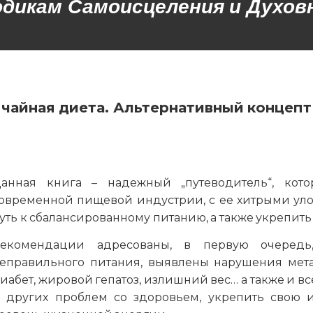
икам Самоисцеления и Духовн
 чайная диета. Альтернативный концепт
анная книга – надежный „путеводитель“, кото
овременной пищевой индустрии, с ее хитрыми уло
уть к сбалансированному питанию, а также укрепить
екомендации адресованы, в первую очередь,
еправильного питания, выявлены нарушения мета
иабет, жировой гепатоз, излишний вес… а также и 
 других проблем со здоровьем, укрепить свою