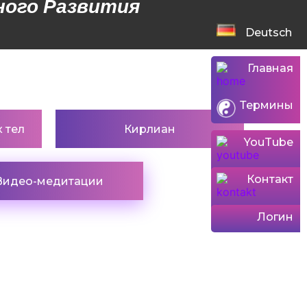
ого Развития​
Deutsch
Главная
Термины
 тел
Кирлиан
YouTube
Контакт
Видео-медитации
Логин