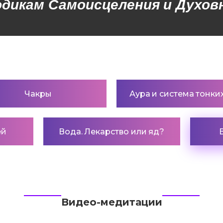
икам Самоисцеления и Духовн
Чакры
Аура и система тонких
ей
Вода. Лекарство или яд?
Видео-медитации